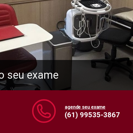
 o seu exame
 Linfonodos
agende seu exame
(61) 99535-3867