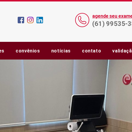
agende seu exam
(61) 99535-
es
convênios
notícias
contato
validaç